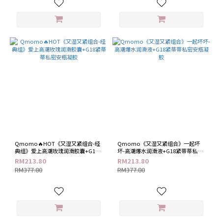
Qmomo🔥HOT《又湿又紧组合-经
Qmomo《又湿又紧组合》一起坏
典组》爱上高潮玫瑰润滑胶囊+G18
坏-高潮爆水润滑液+G18紧蒂蒂私密
紧蒂蒂私密安瓶凝胶
安瓶凝胶
RM213.80
RM213.80
RM377.80
RM377.80