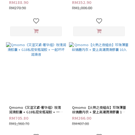
胶
私密保养喷雾
RM188.90
RM352.90
RM270.90
RM1,006.80
Qmomo《又湿又紧-奢华组》玫瑰
Qmomo【火熱之夜組合】珍珠薄蕾
润滑胶囊 + G18私密安瓶凝胶 + 一起
丝情趣内衣 + 愛上高潮潤滑膠囊 10
坏坏润滑液
入
RM705.80
RM266.00
RM1,960.70
RM407.00