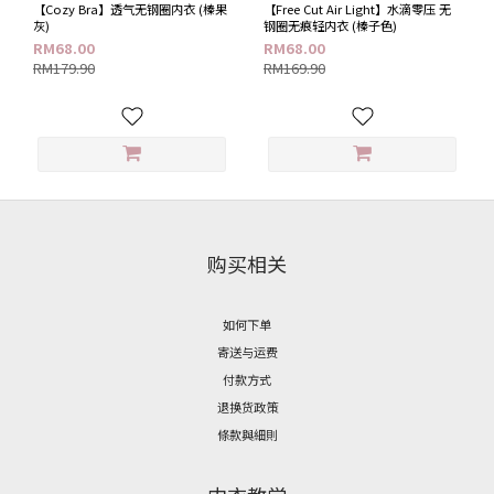
【Cozy Bra】透气无钢圈内衣 (榛果
【Free Cut Air Light】水滴零压 无
灰)
钢圈无痕轻内衣 (榛子色)
RM68.00
RM68.00
RM179.90
RM169.90
购买相关
如何下单
寄送与运费
付款方式
退换货政策
條款與細則