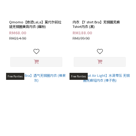
Qmomo【奇迹LaLa】莫代尔前拉
内衣 【T shirt Bra】无钢圈无痕
链无钢圈美背内衣 (藕粉)
Tshirt内衣 (黑)
RM68.00
RM188.00
RM214.90
RM199.90
Free Panties
Free Panties