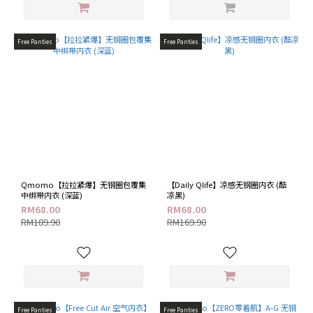
(RM)
Free Panties
Free Panties
~
Qmomo【拉拉紧爆】无钢圈包覆集
【Daily Qlife】凉感无钢圈内衣 (酷
中绑带内衣 (深蓝)
凉黑)
RM68.00
RM68.00
RM189.90
RM169.90
Free Panties
Free Panties