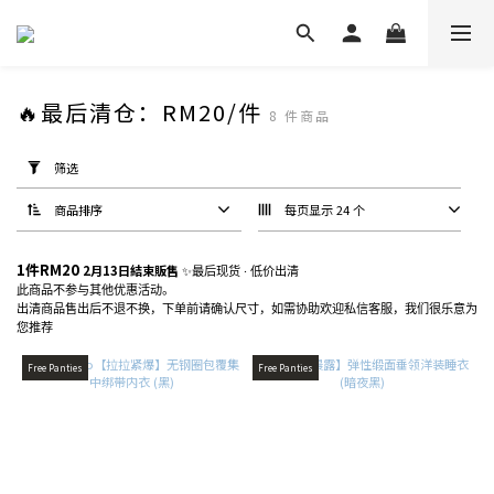
🔥最后清仓：RM20/件
8 件商品
套
用
筛选
筛
选
(0/20)
商品排序
每页显示 24 个
类
1件RM20
2月13日結束販售
✨最后现货 · 低价出清
型
此商品不参与其他优惠活动。
出清商品售出后不退不换，下单前请确认尺寸，如需协助欢迎私信客服，我们很乐意为
睡
您推荐
衣
裤
Free Panties
Free Panties
(2)
内
衣
(6)
颜