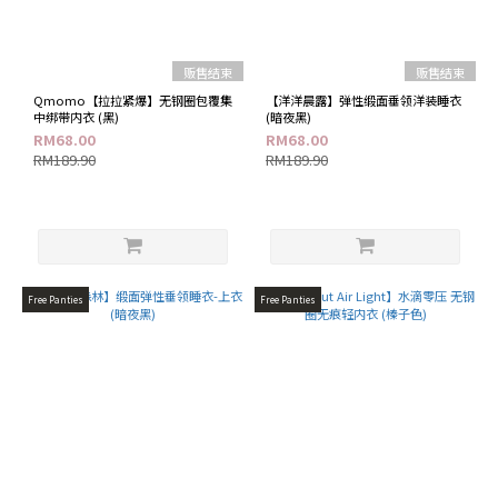
色
灰
贩售结束
贩售结束
色
系
Qmomo【拉拉紧爆】无钢圈包覆集
【洋洋晨露】弹性缎面垂领洋装睡衣
(1)
中绑带内衣 (黑)
(暗夜黑)
RM68.00
RM68.00
蓝
RM189.90
RM189.90
色
系
(1)
肤
色
系
Free Panties
Free Panties
(1)
黑
色
系
(5)
钢
圈