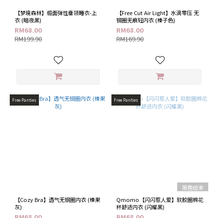
无
钢
【梦境森林】缎面弹性垂领睡衣-上
【Free Cut Air Light】水滴零压 无
圈
衣 (暗夜黑)
钢圈无痕轻内衣 (榛子色)
(4)
RM68.00
RM68.00
RM199.90
RM169.90
软
钢
圈
(2)
款
式
Free Panties
Free Panties
缎
面
(2)
性
感
(2)
无
痕
贩售结束
(3)
【Cozy Bra】透气无钢圈内衣 (榛果
Qmomo【闪闪惹人爱】软胶圈棉花
灰)
杯舒适内衣 (闪耀黑)
素
RM68.00
RM68.00