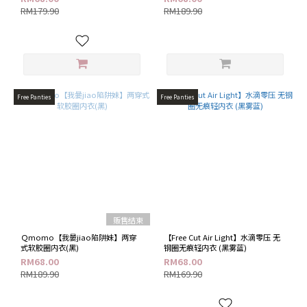
面
RM179.90
RM189.90
(6)
蕾
丝
(2)
价格
Free Panties
Free Panties
(RM)
~
贩售结束
Ｑmomo【我嘦jiao陷阱妹】两穿
【Free Cut Air Light】水滴零压 无
式软胶圈内衣(黑)
钢圈无痕轻内衣 (黑雾蓝)
RM68.00
RM68.00
RM189.90
RM169.90