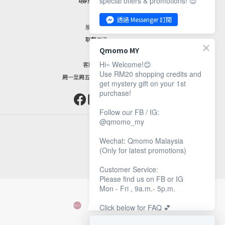
special offers & promotions! 😍
透過 Messenger 訂閱
脸书专页
联繫资讯
Qmomo MY
Hi~ Welcome!😊
客服时间：
Use RM20 shopping credits and
周一至周五，9 am 至 5 pm
get mystery gift on your 1st
purchase!
Follow our FB / IG:
@qmomo_my
Wechat: Qmomo Malaysia
(Only for latest promotions)
Customer Service:
Please find us on FB or IG
Mon - Fri , 9a.m.- 5p.m.
Click below for FAQ 💕