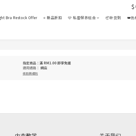
$
ght Bra Restock Offer
⭐ 新品折扣
🩷 私密保养组合
📦补货到
👑
指定商品：滿 RM1.00 即享免運
適用通路：
網店
條款與細則
内衣教学
关于我们