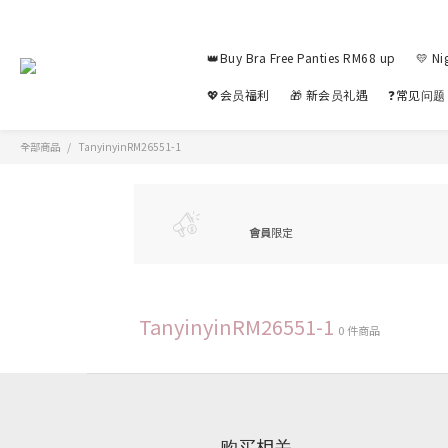
👑Buy Bra Free Panties RM68 up
💛 Ni
💖会员福利
🎁 新会员礼遇
❓常见问题
全部商品
TanyinyinRM26551-1
會員
限定
TanyinyinRM26551-1
0 件商品
购买相关