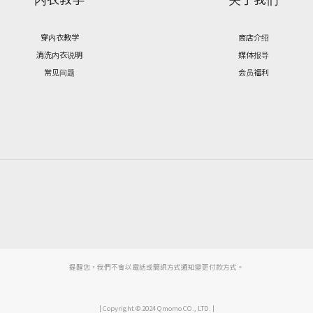
穿内衣教学
商店介绍
清洗内衣说明
媒体报导
常见问题
会员福利
提醒您，我們不會以電話或簡訊方式通知變更付款方式。
| Copyright © 2024 Qmomo CO., LTD. |