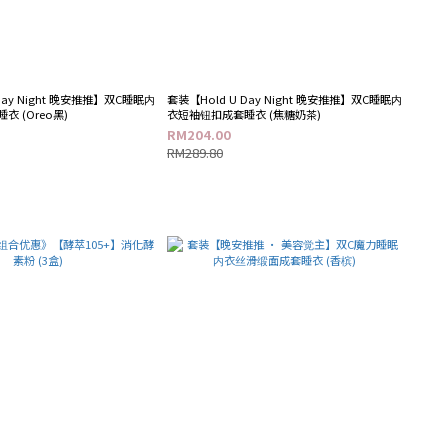
Day Night 晚安推推】双C睡眠内
套装【Hold U Day Night 晚安推推】双C睡眠内
 (Oreo黑)
衣短袖钮扣成套睡衣 (焦糖奶茶)
RM204.00
RM289.80