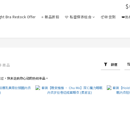
$
ght Bra Restock Offer
⭐ 新品折扣
🩷 私密保养组合
📦补货到
👑
篩選
 件商品
错过，快来选购你心动的热销单品。