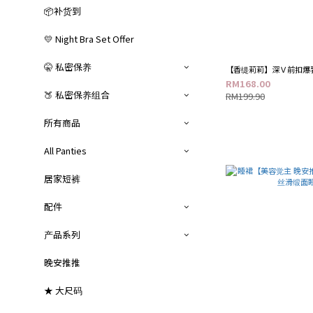
📦补货到
💛 Night Bra Set Offer
🤫 私密保养
【香缇莉莉】深Ｖ前扣爆乳
RM168.00
🍑 私密保养组合
RM199.90
所有商品
All Panties
居家短裤
配件
产品系列
晚安推推
★ 大尺码