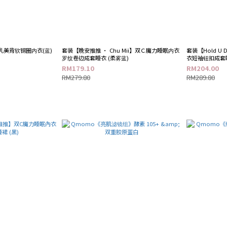
美背软钢圈内衣​(蓝)
套装【晚安推推 · Chu Mii】双Ｃ魔力睡眠内衣
套装【Hold U 
罗纹卷边成套睡衣 (柔雾蓝)
衣短袖钮扣成套睡衣
RM179.10
RM204.00
RM279.80
RM289.80