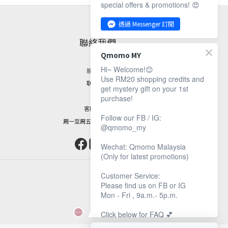
special offers & promotions! 😍
透過 Messenger 訂閱
聯絡我們
Qmomo MY
Hi~ Welcome!😊
脸书专页
Use RM20 shopping credits and
联繫资讯
get mystery gift on your 1st
purchase!
客服时间：
Follow our FB / IG:
周一至周五，9 am 至 5 pm
@qmomo_my
Wechat: Qmomo Malaysia
(Only for latest promotions)
Customer Service:
Please find us on FB or IG
Mon - Fri , 9a.m.- 5p.m.
Click below for FAQ 💕