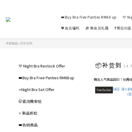
👑Buy Bra Free Panties RM68 up
💛 Ni
💖会员福利
🎁 新会员礼遇
❓常见问题
全部商品
/
📦补货到
📦补货到
💛 Night Bra Restock Offer
54
👑Buy Bra Free Panties RM68 up
精选人气商品回归！别再
⭐Night Bra Set Offer
Free Panties
🤭紧润晚安组
⭐ 新品折扣
👑热销商品