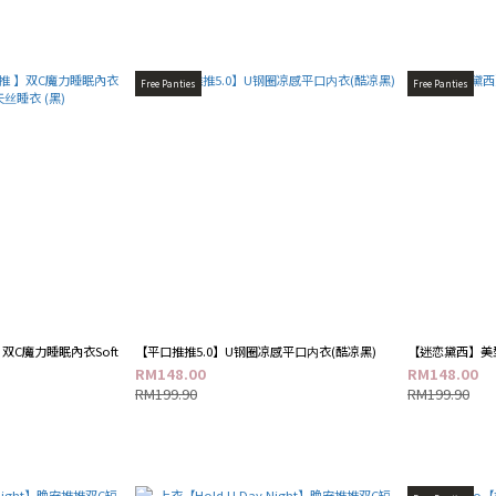
Free Panties
Free Panties
双C魔力睡眠內衣Soft
【平口推推5.0】U钢圈凉感平口内衣(酷凉黑)
【迷恋黛西】美
RM148.00
RM148.00
RM199.90
RM199.90