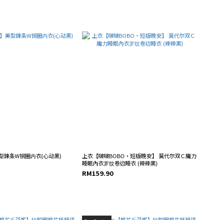
型鍊条W钢圈内衣(心动黑)
上衣【啵啵BOBO・短版晚安】 莫代尔双Ｃ魔力
睡眠內衣罗纹卷边睡衣 (辣辣黑)
RM159.90