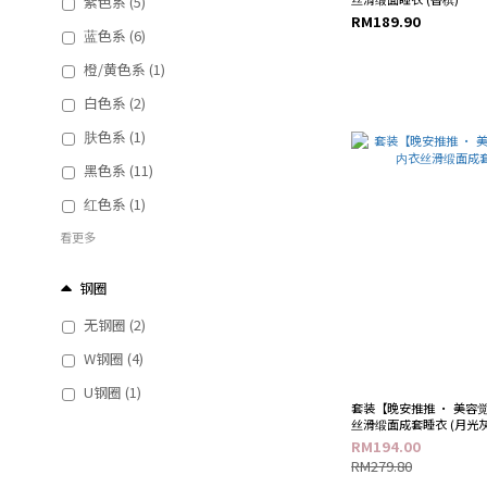
紫色系 (5)
RM189.90
蓝色系 (6)
橙/黄色系 (1)
白色系 (2)
肤色系 (1)
黑色系 (11)
红色系 (1)
看更多
钢圈
无钢圈 (2)
W钢圈 (4)
U钢圈 (1)
套装【晚安推推 · 美容
丝滑缎面成套睡衣 (月光灰
J钢圈 (6)
RM194.00
软钢圈 (10)
RM279.80