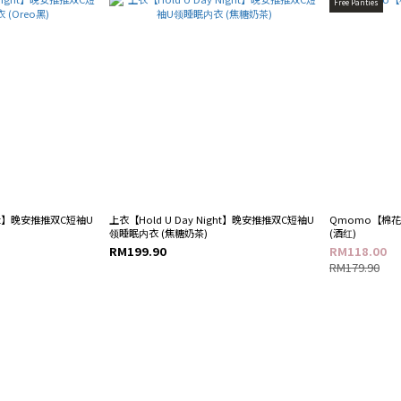
Free Panties
ight】晚安推推双C短袖U
上衣【Hold U Day Night】晚安推推双C短袖U
Qmomo【棉
领睡眠内衣 (焦糖奶茶)
(酒红)
RM199.90
RM118.00
RM179.90