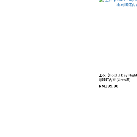
上衣【Hold U Day N
领睡眠内衣 (Oreo黑)
RM199.90