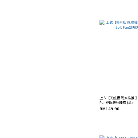
款式
缎面 (4)
性感 (4)
无痕 (1)
素面 (5)
蕾丝 (20)
薄蕾丝 (5)
價格 (RM)
~
上衣【天丝版 晚安推推 】
Fun舒眠天丝睡衣 (黑)
RM149.90