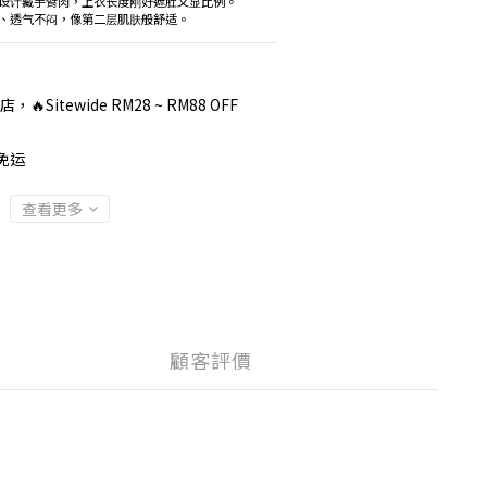
设计藏手臂肉，上衣长度刚好遮肚又显比例。
、透气不闷，像第二层肌肤般舒适。
，🔥Sitewide RM28 ~ RM88 OFF
免运
查看更多
顧客評價