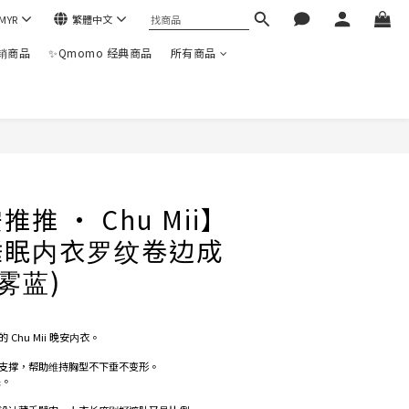
MYR
繁體中文
热销商品
✨Qmomo 经典商品
所有商品
推 · Chu Mii】
睡眠内衣罗纹卷边成
雾蓝)
Chu Mii 晚安内衣。
支撑，帮助维持胸型不下垂不变形。
果。