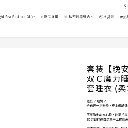
$
ght Bra Restock Offer
⭐ 新品折扣
🩷 私密保养组合
📦补货到
👑
套装【晚安推
双Ｃ魔力
套睡衣 (柔
遮肚 ✓ 遮臀 ✓
给自己一点宠爱，穿上最舒适的 
不压胸也能安心睡，轻柔托高
3D剪裁打造自然集中上提效