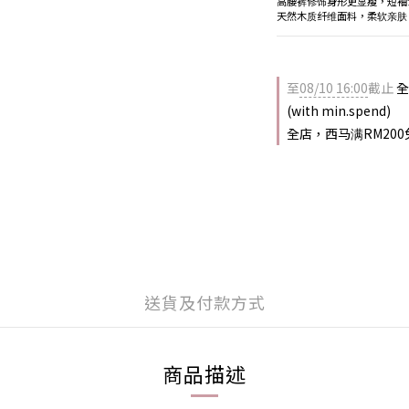
高腰裤修饰身形更显瘦，短袖
天然木质纤维面料，柔软亲肤
至
08/10 16:00
截止
全店
(with min.spend)
全店，西马满RM200
送貨及付款方式
商品描述