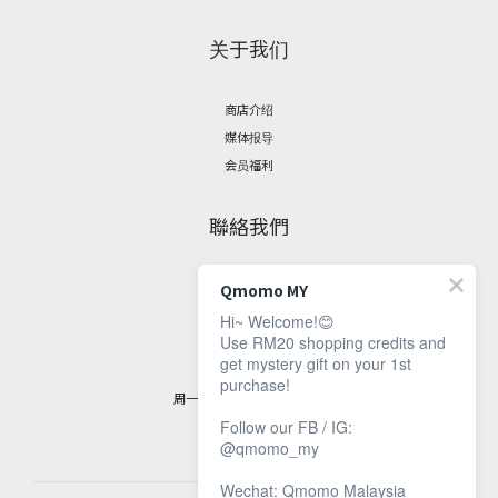
关于我们
商店介绍
媒体报导
会员福利
聯絡我們
脸书专页
Qmomo MY
联繫资讯
Hi~ Welcome!😊
Use RM20 shopping credits and
get mystery gift on your 1st
客服时间：
purchase!
周一至周五，9 am 至 5 pm
Follow our FB / IG:
@qmomo_my
Wechat: Qmomo Malaysia