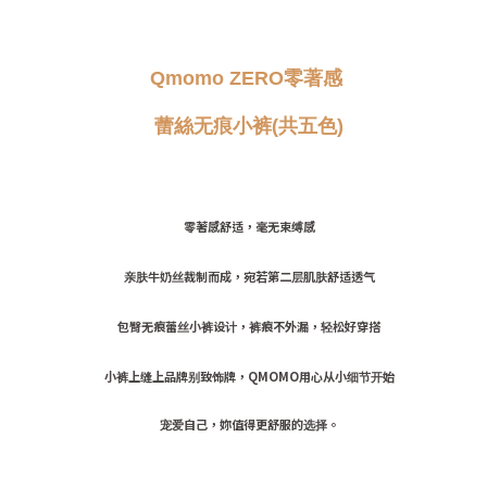
Qmomo ZERO零著感
蕾絲无痕小裤(共五色)
零著感舒适，毫无束缚感
亲肤牛奶丝裁制而成，宛若第二层肌肤舒适透气
包臀无痕蕾丝小裤设计，裤痕不外漏，轻松好穿搭
小裤上缝上品牌别致饰牌，QMOMO用心从小细节开始
宠爱自己，妳值得更舒服的选择。