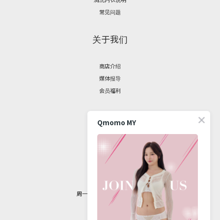
常见问题
关于我们
商店介绍
媒体报导
会员福利
聯絡我們
Qmomo MY
脸书专页
联繫资讯
客服时间：
周一至周五，9 am 至 5 pm