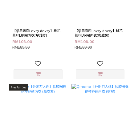
【缪思恋恋Lovey dovey】桃花
【缪思恋恋Lovey dovey】桃花
蕾丝L钢圈内衣(星灿蓝)
蕾丝L钢圈内衣(典雅黑)
RM108.00
RM108.00
RM189.90
RM189.90
Free Panties