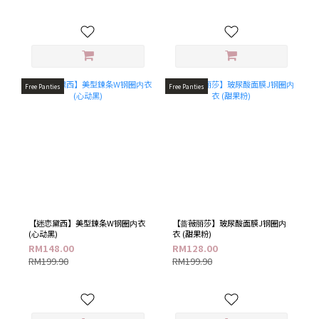
Free Panties
Free Panties
【迷恋黛西】美型鍊条W钢圈内衣
【蔷薇丽莎】玻尿酸面膜J钢圈内
(心动黑)
衣 (甜果粉)
RM148.00
RM128.00
RM199.90
RM199.90