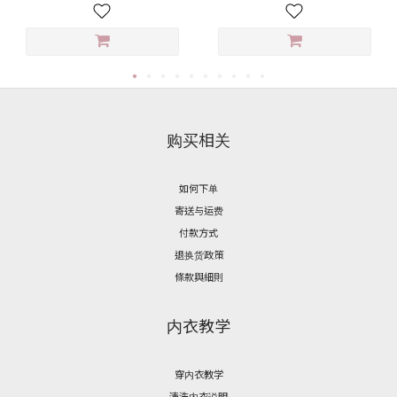
购买相关
如何下单
寄送与运费
付款方式
退换货政策
條款與細則
内衣教学
穿内衣教学
清洗内衣说明