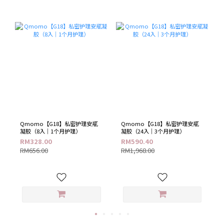
Qmomo【G18】私密护理安瓶
Qmomo【G18】私密护理安瓶
凝胶（8入｜1个月护理）
凝胶（24入｜3个月护理）
RM328.00
RM590.40
RM656.00
RM1,968.00