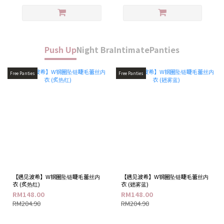
Push Up
Night Bra
Intimate
Panties
Free Panties
Free Panties
【遇见波希】W钢圈坠链睫毛蕾丝内
【遇见波希】W钢圈坠链睫毛蕾丝内
衣 (炙热红)
衣 (迷雾蓝)
RM148.00
RM148.00
RM204.90
RM204.90