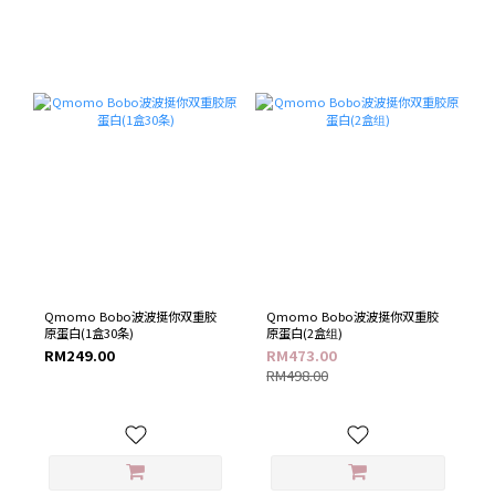
Qmomo Bobo波波挺你双重胶
Qmomo Bobo波波挺你双重胶
原蛋白​(1盒30条)
原蛋白​(2盒组)
RM249.00
RM473.00
RM498.00