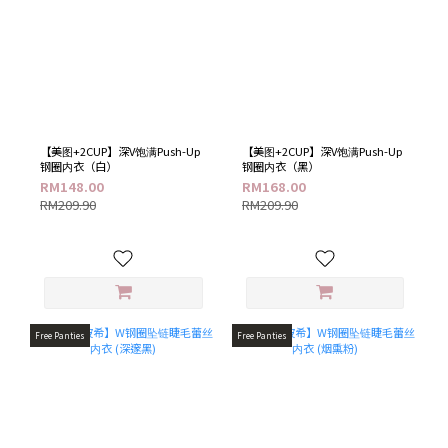
【美图+2CUP】深V饱满Push-Up
【美图+2CUP】深V饱满Push-Up
钢圈内衣（白）
钢圈内衣（黑）
RM148.00
RM168.00
RM209.90
RM209.90
Free Panties
Free Panties