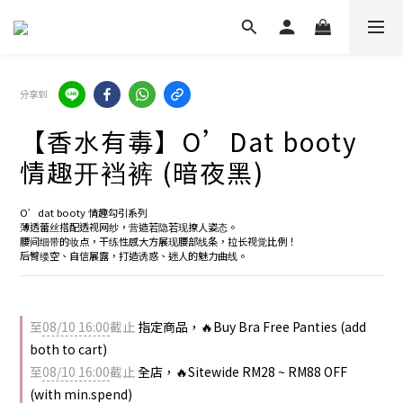
分享到
【香水有毒】O’Dat booty
情趣开裆裤 (暗夜黑)
O’dat booty 情趣勾引系列
薄透蕾丝搭配透视网纱，营造若隐若现撩人姿态。
腰间细带的妆点，干练性感大方展现腰部线条，拉长视觉比例！
后臀缕空、自信展露，打造诱惑、迷人的魅力曲线。
至
08/10 16:00
截止
指定商品，🔥Buy Bra Free Panties (add
both to cart)
至
08/10 16:00
截止
全店，🔥Sitewide RM28 ~ RM88 OFF
(with min.spend)