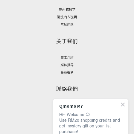
穿内衣教学
清洗内衣说明
常见问题
关于我们
商店介绍
媒体报导
会员福利
聯絡我們
脸书专页
Qmomo MY
联繫资讯
Hi~ Welcome!😊
Use RM20 shopping credits and
get mystery gift on your 1st
客服时间：
purchase!