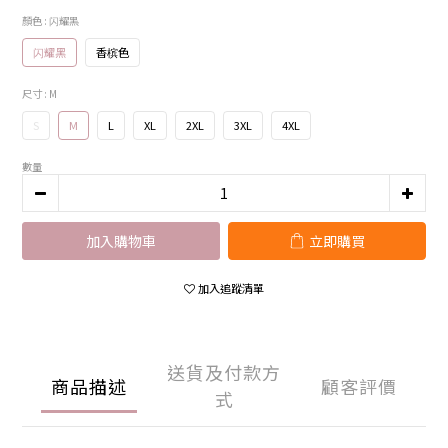
顏色
: 闪耀黑
闪耀黑
香槟色
尺寸
: M
S
M
L
XL
2XL
3XL
4XL
數量
加入購物車
立即購買
加入追蹤清單
送貨及付款方
商品描述
顧客評價
式