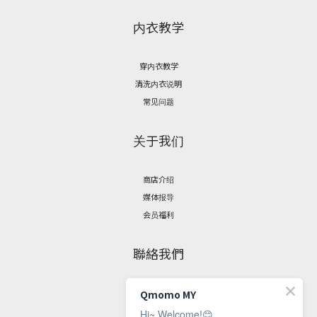
内衣教学
穿内衣教学
清洗内衣说明
常见问题
关于我们
商店介绍
媒体报导
会员福利
聯絡我們
脸书专页
Qmomo MY
联繫资讯
Hi~ Welcome!😊