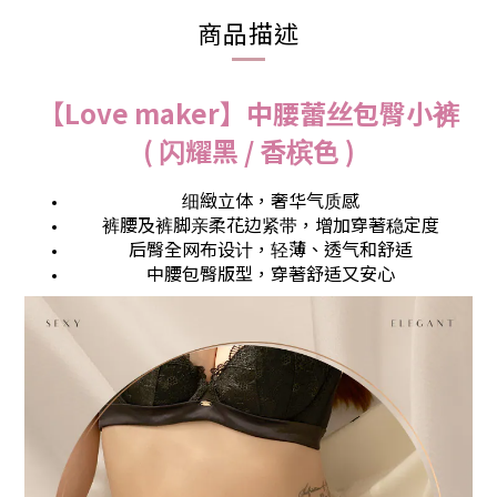
商品描述
【Love maker】中腰蕾丝包臀小裤
( 闪耀黑 / 香槟色 )
细緻立体，奢华气质感
裤腰及裤脚亲柔花边紧带，增加穿著稳定度
后臀全网布设计，轻薄、透气和舒适
中腰包臀版型，穿著舒适又安心