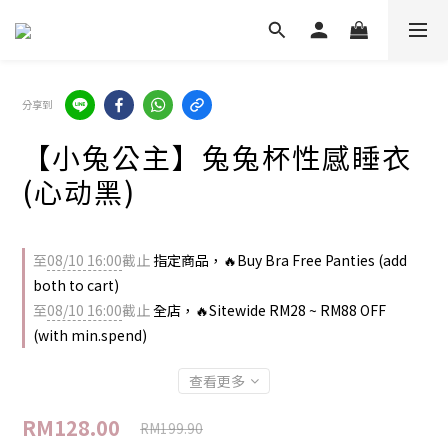
分享到
【小兔公主】兔兔杯性感睡衣
(心动黑)
至
08/10 16:00
截止
指定商品，🔥Buy Bra Free Panties (add
both to cart)
至
08/10 16:00
截止
全店，🔥Sitewide RM28 ~ RM88 OFF
(with min.spend)
查看更多
RM128.00
RM199.90