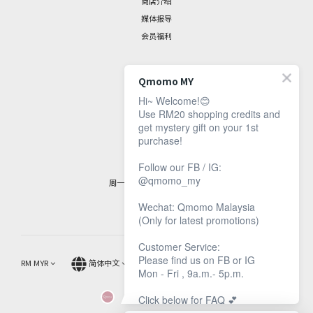
商店介绍
媒体报导
会员福利
聯絡我們
Qmomo MY
Hi~ Welcome!😊
脸书专页
Use RM20 shopping credits and
get mystery gift on your 1st
联繫资讯
purchase!
客服时间：
Follow our FB / IG:
@qmomo_my
周一至周五，9 am 至 5 pm
Wechat: Qmomo Malaysia
(Only for latest promotions)
Customer Service:
Please find us on FB or IG
RM
MYR
简体中文
Mon - Fri , 9a.m.- 5p.m.
Click below for FAQ 💕