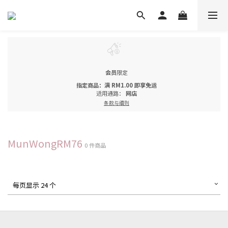
会员
限定
指定商品：满 RM1.00 即享免运
适用通路：
网店
条款与细则
MunWongRM76
0 件商品
每页显示 24 个