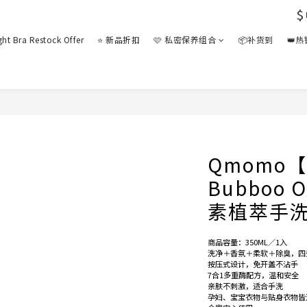
$
ght Bra Restock Offer
⭐ 新品折扣
🩷 私密保养组合
📦补货到
👑
Qmomo【
Bubboo 
素植萃手
商品容量：350ML／1入
洗净＋香氛＋柔软＋除臭，四
按压式设计，免开盖不沾手
7合1多重酶配方，温和安全
亲肤不刺激，适合手洗
孕妇、宝宝衣物与贴身衣物皆