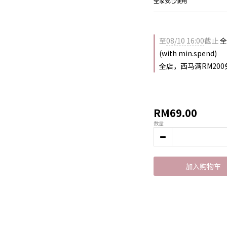
全家安心使用
至
08/10 16:00
截止
全店
(with min.spend)
全店，西马满RM200
RM69.00
数量
加入购物车