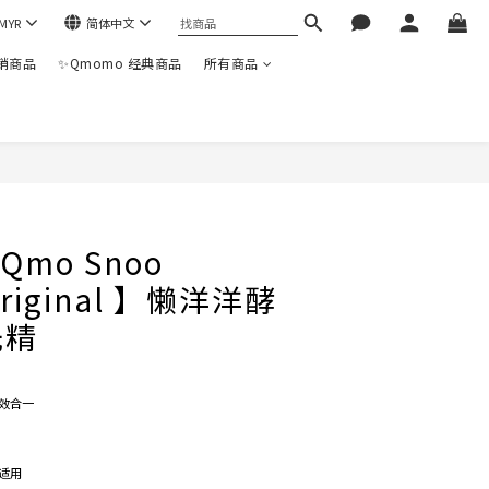
MYR
简体中文
热销商品
✨Qmomo 经典商品
所有商品
立即购买
Qmo Snoo
Original 】懒洋洋酵
洗精
效合一
适用