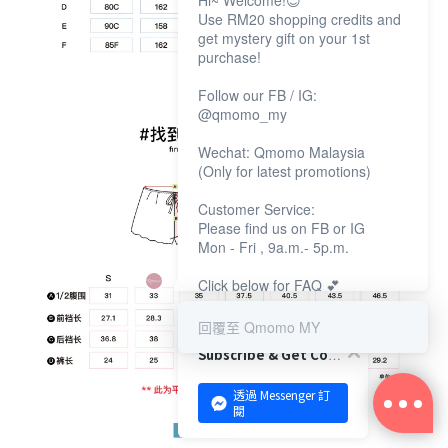
Hi~ Welcome!😊
Use RM20 shopping credits and
get mystery gift on your 1st
purchase!
Follow our FB / IG:
@qmomo_my
Wechat: Qmomo Malaysia
(Only for latest promotions)
Customer Service:
Please find us on FB or IG
Mon - Fri , 9a.m.- 5p.m.
Click below for FAQ 💕
回覆至 Qmomo MY
Subscribe & Get Coupon!
透過 Messenger 訂
閱
立即购买