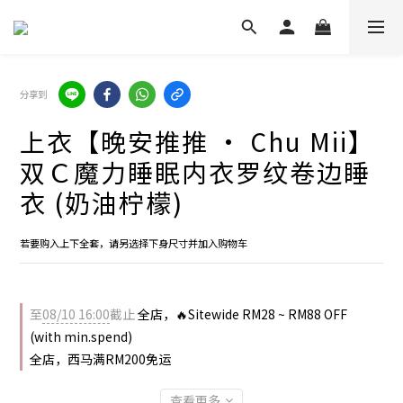
分享到
上衣【晚安推推 · Chu Mii】
双Ｃ魔力睡眠内衣罗纹卷边睡
衣 (奶油柠檬)
若要购入上下全套，请另选择下身尺寸并加入购物车
至
08/10 16:00
截止
全店，🔥Sitewide RM28 ~ RM88 OFF
(with min.spend)
全店，西马满RM200免运
查看更多