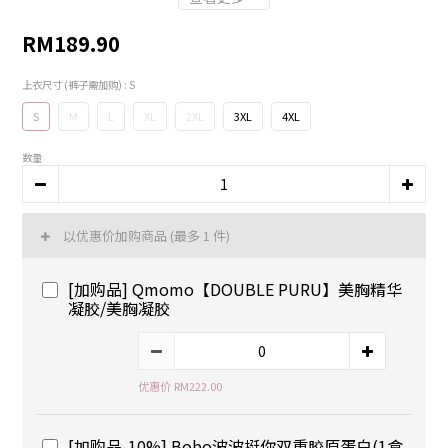
RM189.90
上衣尺寸 (裤子需加购)
: S
S
M
L
XL
2XL
3XL
4XL
数量
以优惠价加购商品
(最多 1 件)
[加购品] Qmomo【DOUBLE PURU】美胸精华
凝胶/美胸凝胶
优惠价 RM222.00
[加购品-10%] Bobo波波挺你双重胶原蛋白​(1盒