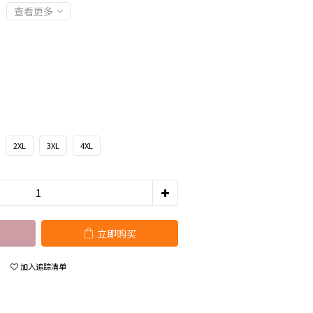
查看更多
2XL
3XL
4XL
立即购买
加入追踪清单