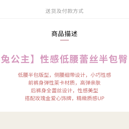
送货及付款方式
商品描述
小兔公主】性感低腰蕾丝半包臀
低腰半包版型，侧腰细带设计，小巧性感
前裤身弹性莱卡材质，高弹亲肤
后裤身全蕾丝设计，性感美型
搭配玫瑰金爱心饰牌，精緻质感UP