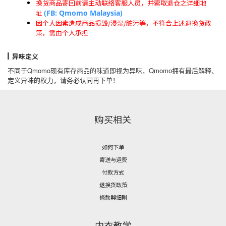
换货商品寄回前请主动联络客服人员，并索取退仓之详细地
址
(FB: Qmomo Malaysia)
因个人因素造成商品损毁/浸湿/脏污等，不符合上述退换货政
策，需由个人承担
异味定义
不同于Qmomo现有库存商品的味道即视为异味，Qmomo拥有最后解释、
定义异味的权力，请务必认同再下单！
购买相关
如何下单
寄送与运费
付款方式
退换货政策
條款與細則
内衣教学